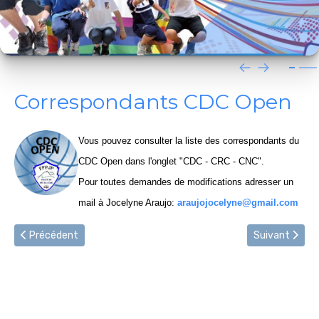
2024
4ème tour CDF Jeu Provençal
Prévention violences dans le sport
Arbitre
Réunion du 10 novembre 2023
Triplettes Mixtes
Assemblée générale 2024
Contrat d'engagement républicain
Concours
Réunion du 1er décembre 2023
Triplettes Promotion
Correspondants CDC Open
Divers
Assemblée Générale 2023
Triplettes Vétérans
Vous pouvez consulter la liste des correspondants du
Triplettes Jeu Provençal
CDC Open dans l'onglet "CDC - CRC - CNC".
Pour toutes demandes de modifications adresser un
mail à Jocelyne Araujo:
araujojocelyne@gmail.com
Article précédent : Correspondants CDC Féminin
Article suivan
Précédent
Suivant