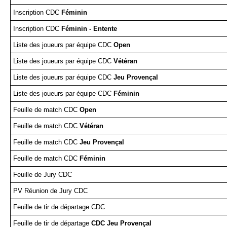
2024
4ème tour CDF Jeu Provençal
Inscription CDC
Féminin
Prévention violences dans le sport
Arbitre
Réunion du 10 novembre 2023
Triplettes Mixtes
Inscription CDC
Féminin - Entente
Assemblée générale 2024
Liste des joueurs par équipe CDC
Open
Contrat d'engagement républicain
Concours
Réunion du 1er décembre 2023
Triplettes Promotion
Liste des joueurs par équipe CDC
Vétéran
Divers
Assemblée Générale 2023
Triplettes Vétérans
Liste des joueurs par équipe CDC
Jeu Provençal
Liste des joueurs par équipe CDC
Féminin
Triplettes Jeu Provençal
Feuille de match CDC
Open
Feuille de match CDC
Vétéran
Feuille de match CDC
Jeu Provençal
Feuille de match CDC
Féminin
Feuille de Jury CDC
PV Réunion de Jury CDC
Feuille de tir de départage CDC
Feuille de tir de départage
CDC Jeu Provençal