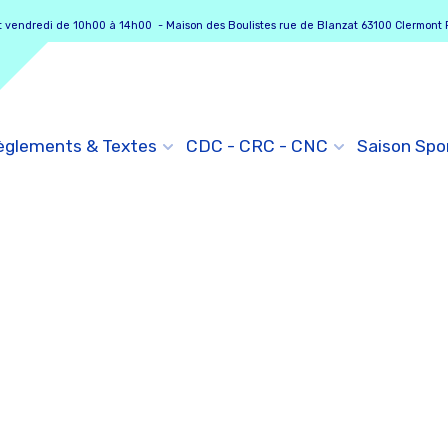
vendredi de 10h00 à 14h00 - Maison des Boulistes rue de Blanzat 63100 Clermont 
èglements & Textes
CDC - CRC - CNC
Saison Spo