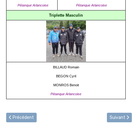
Pétanque Arlancoise
Pétanque Arlancoise
Triplette Masculin
BILLAUD Romain
BEGON Cyril
MONROS Benoit
Pétanque Arlancoise
Article précédent : Récompenses Fédérales 2026
Article suivan
Précédent
Suivant