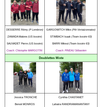
2024
4ème tour CDF Jeu Provençal
Prévention violences dans le sport
Arbitre
Réunion du 10 novembre 2023
Triplettes Mixtes
Assemblée générale 2024
Contrat d'engagement républicain
Concours
Réunion du 1er décembre 2023
Triplettes Promotion
DESSERRE Rémy
(P Lembron)
GARGOWITCH Mike
(Pét Vertaizonnaise)
Divers
Assemblée Générale 2023
Triplettes Vétérans
ZAWADA Malone
(US Issoire
)
STIMBACH Isaak
(
Team Issoire 63)
SAUVADET Pierre
(US Issoire
)
BARRI Mikeul
(Team Issoire 63)
Triplettes Jeu Provençal
Coach: Chistophe MARGOTIN
Coach: PINEAU Sébastien
Doublettes Mixte
Jessica TRONCHE
Cynthia CHASTANET
Benoit MONROS
Lahatra RANDRIAMANANTANY